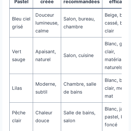
Pastel
créée
recommandées
efficaces
Douceur
Beige, blan
Bleu ciel
Salon, bureau,
lumineuse,
cassé, bois
grisé
chambre
calme
clair
Blanc, gris
Vert
Apaisant,
clair,
Salon, cuisine
sauge
naturel
matériaux
naturels
Blanc, bois
Moderne,
Chambre, salle
Lilas
clair, métal
subtil
de bains
mat
Blanc, jaune
Pêche
Chaleur
Salle de bains,
pastel, bois
clair
douce
salon
foncé