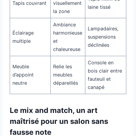
Tapis couvrant
visuellement
laine tissé
la zone
Ambiance
Lampadaires,
Éclairage
harmonieuse
suspensions
multiple
et
déclinées
chaleureuse
Console en
Meuble
Relie les
bois clair entre
d’appoint
meubles
fauteuil et
neutre
dépareillés
canapé
Le mix and match, un art
maîtrisé pour un salon sans
fausse note