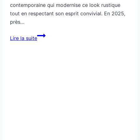
contemporaine qui modernise ce look rustique
tout en respectant son esprit convivial. En 2025,
près…
Comment
Lire la suite
apporter
une
touche
contemporaine
à
un
style
campagne