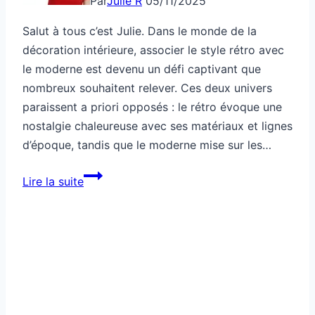
Par
Julie R
05/11/2025
Salut à tous c’est Julie. Dans le monde de la
décoration intérieure, associer le style rétro avec
le moderne est devenu un défi captivant que
nombreux souhaitent relever. Ces deux univers
paraissent a priori opposés : le rétro évoque une
nostalgie chaleureuse avec ses matériaux et lignes
d’époque, tandis que le moderne mise sur les…
Comment
Lire la suite
mélanger
style
rétro
et
moderne
harmonieusement