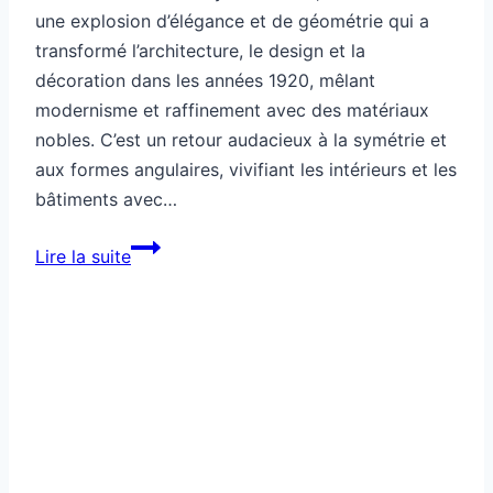
une explosion d’élégance et de géométrie qui a
transformé l’architecture, le design et la
décoration dans les années 1920, mêlant
modernisme et raffinement avec des matériaux
nobles. C’est un retour audacieux à la symétrie et
aux formes angulaires, vivifiant les intérieurs et les
bâtiments avec…
Style
Lire la suite
art
déco
:
c’est
quoi
vraiment
?