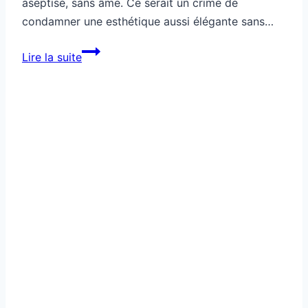
aseptisé, sans âme. Ce serait un crime de
condamner une esthétique aussi élégante sans…
Comment
Lire la suite
sublimer
un
style
minimaliste
sans
le
rendre
froid