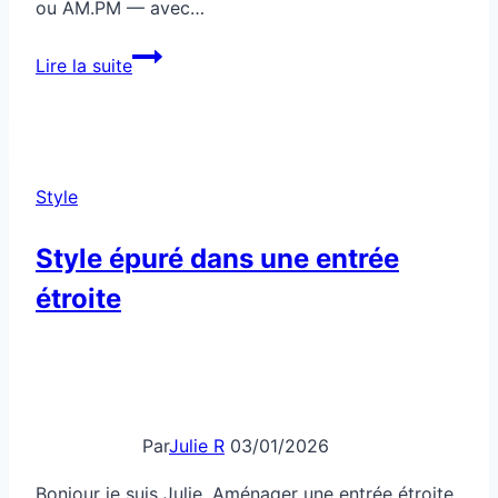
ou AM.PM — avec…
Comment
Lire la suite
combiner
style
moderne
et
Style
touches
vintage
Style épuré dans une entrée
étroite
Par
Julie R
03/01/2026
Bonjour je suis Julie. Aménager une entrée étroite