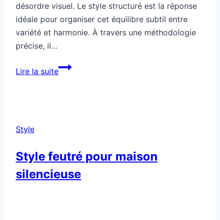
désordre visuel. Le style structuré est la réponse
idéale pour organiser cet équilibre subtil entre
variété et harmonie. À travers une méthodologie
précise, il…
Style
Lire la suite
structuré
pour
éviter
le
Style
chaos
Style feutré pour maison
silencieuse