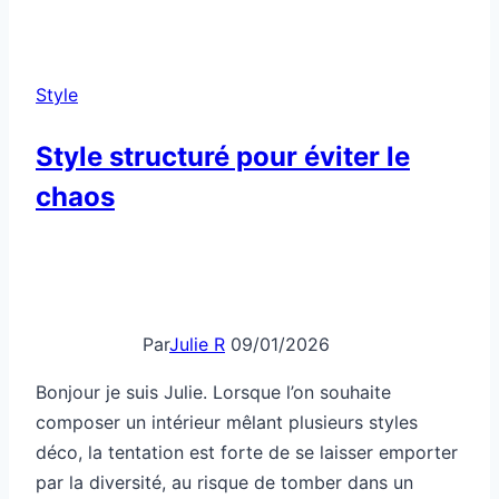
tu
veux
du
Style
caractère,
comment
Style structuré pour éviter le
?
chaos
Par
Julie R
09/01/2026
Bonjour je suis Julie. Lorsque l’on souhaite
composer un intérieur mêlant plusieurs styles
déco, la tentation est forte de se laisser emporter
par la diversité, au risque de tomber dans un