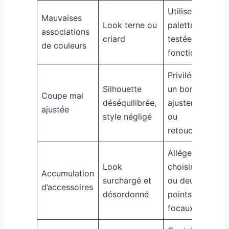
Utiliser des
Mauvaises
Look terne ou
palettes
associations
criard
testées qui
de couleurs
fonctionnent
Privilégier
Silhouette
un bon
Coupe mal
déséquilibrée,
ajustement
ajustée
style négligé
ou
retouches
Alléger et
Look
choisir un
Accumulation
surchargé et
ou deux
d’accessoires
désordonné
points
focaux