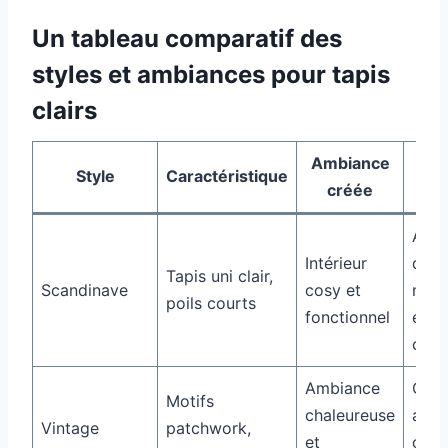
Un tableau comparatif des
styles et ambiances pour tapis
clairs
Ambiance
Con
Style
Caractéristique
créée
d
Asso
Intérieur
des
Tapis uni clair,
Scandinave
cosy et
meub
poils courts
fonctionnel
en b
clair
Ambiance
Comp
Motifs
chaleureuse
avec
Vintage
patchwork,
et
obje