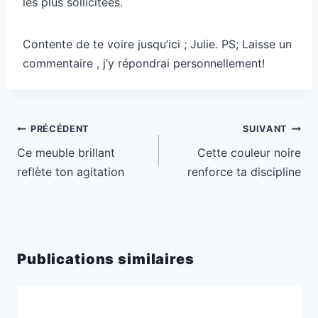
les plus sollicitées.
Contente de te voire jusqu’ici ; Julie. PS; Laisse un
commentaire , j’y répondrai personnellement!
Navigation
PRÉCÉDENT
SUIVANT
de
Ce meuble brillant
Cette couleur noire
l’article
reflète ton agitation
renforce ta discipline
Publications similaires