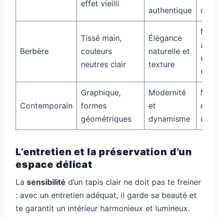
effet vieilli
authentique
d’ép
Mari
Tissé main,
Élégance
avec
Berbère
couleurs
naturelle et
cous
neutres clair
texture
colo
Graphique,
Modernité
Meub
Contemporain
formes
et
en m
géométriques
dynamisme
ou l
L’entretien et la préservation d’un
espace délicat
La
sensibilité
d’un tapis clair ne doit pas te freiner
: avec un entretien adéquat, il garde sa beauté et
te garantit un intérieur harmonieux et lumineux.