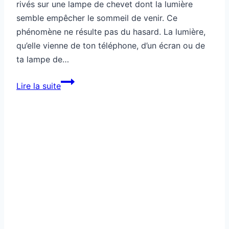
rivés sur une lampe de chevet dont la lumière
semble empêcher le sommeil de venir. Ce
phénomène ne résulte pas du hasard. La lumière,
qu’elle vienne de ton téléphone, d’un écran ou de
ta lampe de…
Cette
Lire la suite
lampe
de
chevet
affecte
ton
sommeil