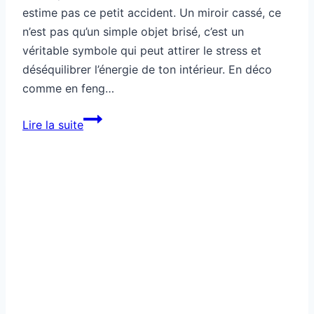
estime pas ce petit accident. Un miroir cassé, ce
n’est pas qu’un simple objet brisé, c’est un
véritable symbole qui peut attirer le stress et
déséquilibrer l’énergie de ton intérieur. En déco
comme en feng…
Ton
Lire la suite
miroir
fissuré
attire
le
stress