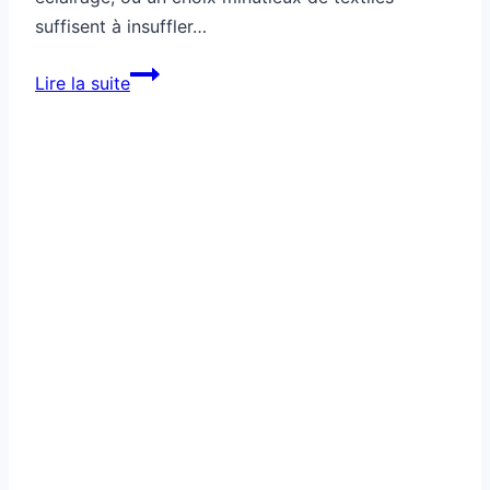
suffisent à insuffler…
Comment
Lire la suite
moderniser
une
déco
vieillissante
sans
tout
changer