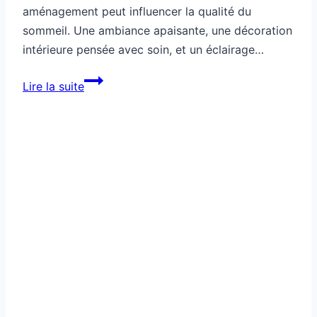
aménagement peut influencer la qualité du
sommeil. Une ambiance apaisante, une décoration
intérieure pensée avec soin, et un éclairage…
Ton
Lire la suite
salon
révèle
si
tu
dors
bien
la
nuit