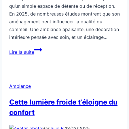
qu’un simple espace de détente ou de réception.
En 2025, de nombreuses études montrent que son
aménagement peut influencer la qualité du
sommeil. Une ambiance apaisante, une décoration
intérieure pensée avec soin, et un éclairage…
Ton
Lire la suite
salon
révèle
si
tu
Ambiance
dors
bien
Cette lumière froide t’éloigne du
la
confort
nuit
Par
Julie R
13/12/2025