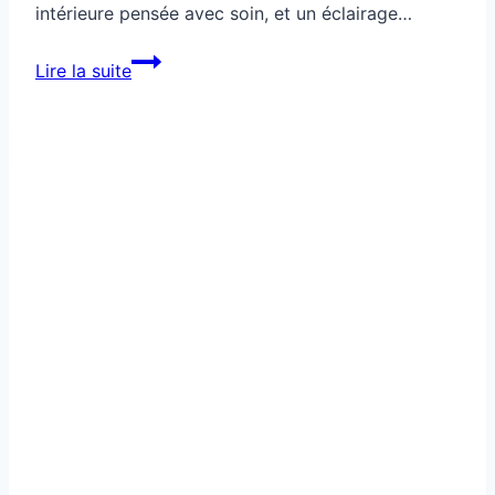
intérieure pensée avec soin, et un éclairage…
Ton
Lire la suite
salon
révèle
si
tu
dors
bien
la
nuit