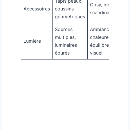
Tapis peaux,
Cosy, identité
Accessoires
coussins
scandinave
géométriques
Sources
Ambiance
multiples,
chaleureuse,
Lumière
luminaires
équilibre
épurés
visuel