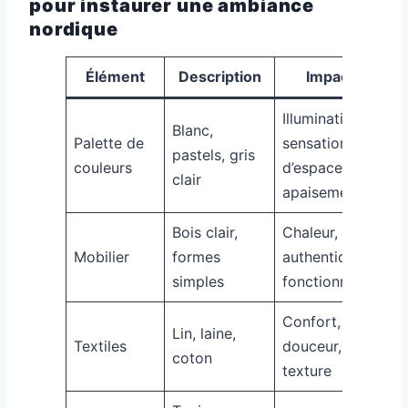
pour instaurer une ambiance
nordique
Élément
Description
Impact
Illumination,
Blanc,
Palette de
sensation
pastels, gris
couleurs
d’espace,
clair
apaisement
Bois clair,
Chaleur,
Mobilier
formes
authenticité,
simples
fonctionnalité
Confort,
Lin, laine,
Textiles
douceur,
coton
texture