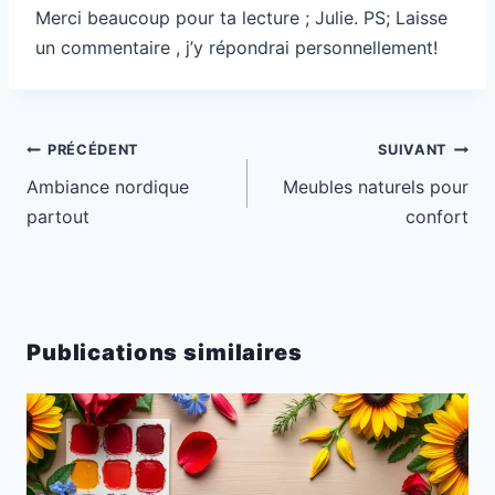
Merci beaucoup pour ta lecture ; Julie. PS; Laisse
un commentaire , j’y répondrai personnellement!
Navigation
PRÉCÉDENT
SUIVANT
de
Ambiance nordique
Meubles naturels pour
l’article
partout
confort
Publications similaires